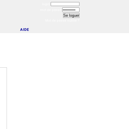
login
mot de passe
Mot de passe oublié ?
AIDE