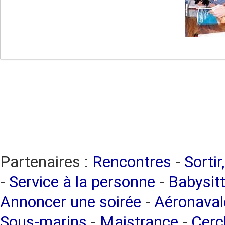
Partenaires :
Rencontres
-
Sortir
-
Service à la personne
-
Babysitt
Annoncer une soirée
-
Aéronaval
Sous-marins
-
Maistrance
-
Cercl