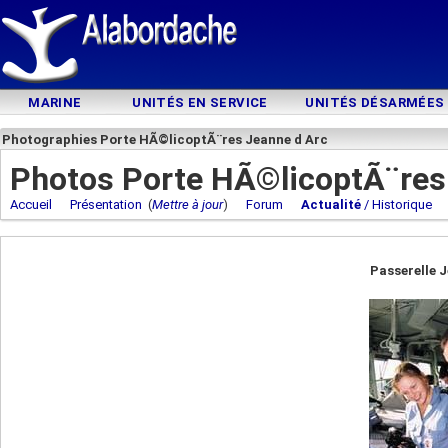
MARINE
UNITÉS EN SERVICE
UNITÉS DÉSARMÉES
Photographies Porte HÃ©licoptÃ¨res Jeanne d Arc
Photos Porte HÃ©licoptÃ¨res
Accueil
Présentation
(
Mettre à jour
)
Forum
Actualité
/ Historique
Passerelle 