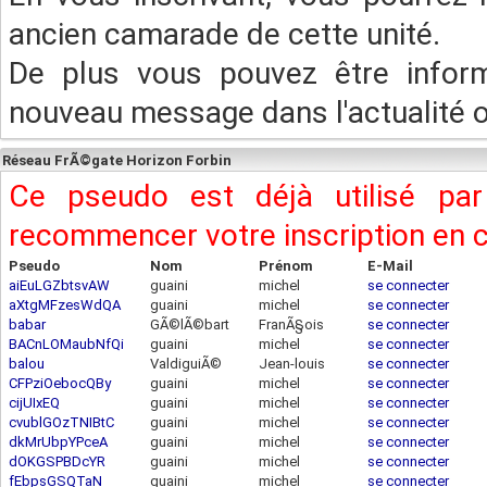
ancien camarade de cette unité.
De plus vous pouvez être infor
nouveau message dans l'actualité ou
Réseau FrÃ©gate Horizon Forbin
Ce pseudo est déjà utilisé pa
recommencer votre inscription en
Pseudo
Nom
Prénom
E-Mail
aiEuLGZbtsvAW
guaini
michel
se connecter
aXtgMFzesWdQA
guaini
michel
se connecter
babar
GÃ©lÃ©bart
FranÃ§ois
se connecter
BACnLOMaubNfQi
guaini
michel
se connecter
balou
ValdiguiÃ©
Jean-louis
se connecter
CFPziOebocQBy
guaini
michel
se connecter
cijUIxEQ
guaini
michel
se connecter
cvublGOzTNIBtC
guaini
michel
se connecter
dkMrUbpYPceA
guaini
michel
se connecter
dOKGSPBDcYR
guaini
michel
se connecter
fEbpsGSQTaN
guaini
michel
se connecter