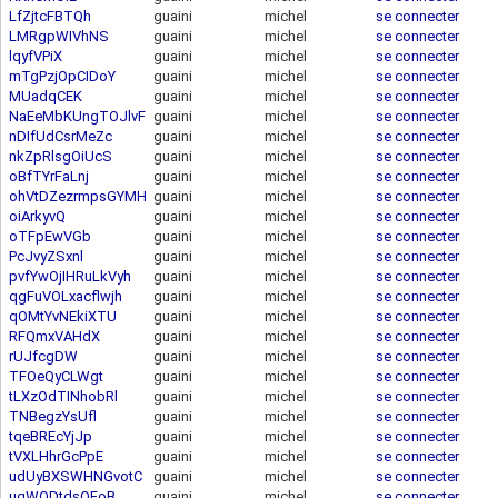
LfZjtcFBTQh
guaini
michel
se connecter
LMRgpWIVhNS
guaini
michel
se connecter
lqyfVPiX
guaini
michel
se connecter
mTgPzjOpCIDoY
guaini
michel
se connecter
MUadqCEK
guaini
michel
se connecter
NaEeMbKUngTOJlvF
guaini
michel
se connecter
nDIfUdCsrMeZc
guaini
michel
se connecter
nkZpRlsgOiUcS
guaini
michel
se connecter
oBfTYrFaLnj
guaini
michel
se connecter
ohVtDZezrmpsGYMH
guaini
michel
se connecter
oiArkyvQ
guaini
michel
se connecter
oTFpEwVGb
guaini
michel
se connecter
PcJvyZSxnl
guaini
michel
se connecter
pvfYwOjIHRuLkVyh
guaini
michel
se connecter
qgFuVOLxacflwjh
guaini
michel
se connecter
qOMtYvNEkiXTU
guaini
michel
se connecter
RFQmxVAHdX
guaini
michel
se connecter
rUJfcgDW
guaini
michel
se connecter
TFOeQyCLWgt
guaini
michel
se connecter
tLXzOdTINhobRl
guaini
michel
se connecter
TNBegzYsUfl
guaini
michel
se connecter
tqeBREcYjJp
guaini
michel
se connecter
tVXLHhrGcPpE
guaini
michel
se connecter
udUyBXSWHNGvotC
guaini
michel
se connecter
ugWODtdsQFoB
guaini
michel
se connecter