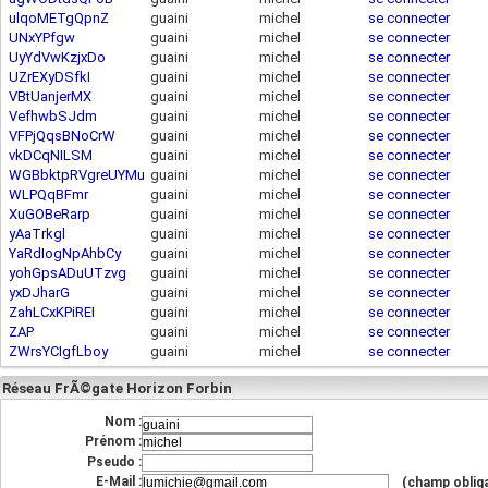
ulqoMETgQpnZ
guaini
michel
se connecter
UNxYPfgw
guaini
michel
se connecter
UyYdVwKzjxDo
guaini
michel
se connecter
UZrEXyDSfkI
guaini
michel
se connecter
VBtUanjerMX
guaini
michel
se connecter
VefhwbSJdm
guaini
michel
se connecter
VFPjQqsBNoCrW
guaini
michel
se connecter
vkDCqNILSM
guaini
michel
se connecter
WGBbktpRVgreUYMu
guaini
michel
se connecter
WLPQqBFmr
guaini
michel
se connecter
XuGOBeRarp
guaini
michel
se connecter
yAaTrkgl
guaini
michel
se connecter
YaRdIogNpAhbCy
guaini
michel
se connecter
yohGpsADuUTzvg
guaini
michel
se connecter
yxDJharG
guaini
michel
se connecter
ZahLCxKPiREI
guaini
michel
se connecter
ZAP
guaini
michel
se connecter
ZWrsYCIgfLboy
guaini
michel
se connecter
Réseau FrÃ©gate Horizon Forbin
Nom :
Prénom :
Pseudo :
E-Mail :
(champ obliga