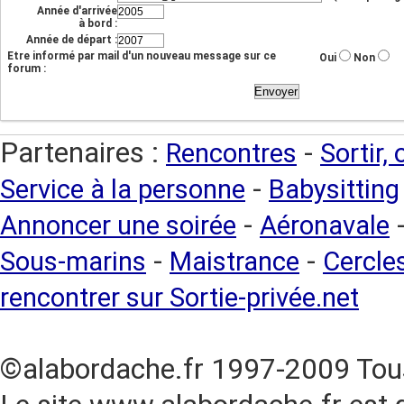
Année d'arrivée
à bord :
Année de départ :
Etre informé par mail d'un nouveau message sur ce
Oui
Non
forum :
Partenaires :
-
Rencontres
Sortir,
-
Service à la personne
Babysitting
-
Annoncer une soirée
Aéronavale
-
-
Sous-marins
Maistrance
Cercles
rencontrer sur Sortie-privée.net
©alabordache.fr 1997-2009 Tous