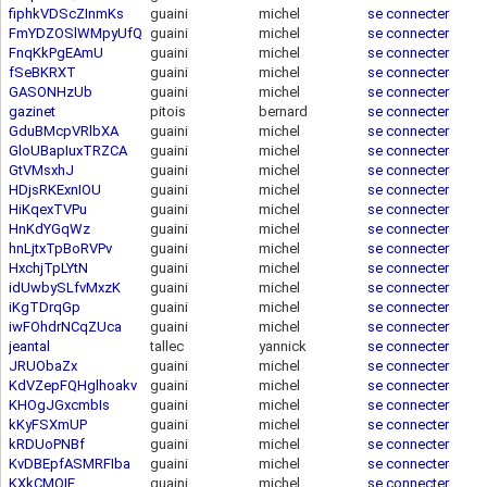
fiphkVDScZInmKs
guaini
michel
se connecter
FmYDZOSlWMpyUfQ
guaini
michel
se connecter
FnqKkPgEAmU
guaini
michel
se connecter
fSeBKRXT
guaini
michel
se connecter
GASONHzUb
guaini
michel
se connecter
gazinet
pitois
bernard
se connecter
GduBMcpVRlbXA
guaini
michel
se connecter
GloUBapIuxTRZCA
guaini
michel
se connecter
GtVMsxhJ
guaini
michel
se connecter
HDjsRKExnIOU
guaini
michel
se connecter
HiKqexTVPu
guaini
michel
se connecter
HnKdYGqWz
guaini
michel
se connecter
hnLjtxTpBoRVPv
guaini
michel
se connecter
HxchjTpLYtN
guaini
michel
se connecter
idUwbySLfvMxzK
guaini
michel
se connecter
iKgTDrqGp
guaini
michel
se connecter
iwFOhdrNCqZUca
guaini
michel
se connecter
jeantal
tallec
yannick
se connecter
JRUObaZx
guaini
michel
se connecter
KdVZepFQHglhoakv
guaini
michel
se connecter
KHOgJGxcmbIs
guaini
michel
se connecter
kKyFSXmUP
guaini
michel
se connecter
kRDUoPNBf
guaini
michel
se connecter
KvDBEpfASMRFIba
guaini
michel
se connecter
KXkCMOIE
guaini
michel
se connecter