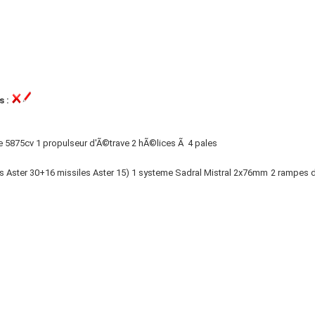
s :
e 5875cv 1 propulseur d'Ã©trave 2 hÃ©lices Ã 4 pales
s Aster 30+16 missiles Aster 15) 1 systeme Sadral Mistral 2x76mm 2 rampes d