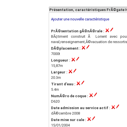
Présentation, caractéristiques FrÃ©gate 
Ajouter une nouvelle caractéristique
PrÃ©sentation gÃ©nÃ©rale :
BÃ¢timent construit Ã Lorient avec pour
naval,renseignement,Ã©vacuation de ressortiss
DÃ©placement :
7000t
Longueur :
15,87m
Largeur :
20.3m
Tirant d'eau :
5.4m
NumÃ©ro de coque :
D620
Date admission au service actif :
dÃ©cembre 2008
Date mise sur cale :
15/01/2004