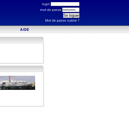
login
mot de passe
Mot de passe oublié ?
AIDE