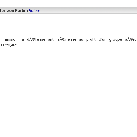
Horizon Forbin
Retour
 mission la dÃ©fense anti aÃ©rienne au profit d'un groupe aÃ©ronav
ants,etc....