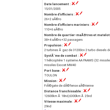
Date lancement :
15/01/2005
Nombre d'officiers :
26+2 aÃ©ro
Nombre d'officiers mariniers :
110+6 aÃ©ro
Nombre de quartier-maÃ®tres et matelot
38+4 aÃ©ro+32 passagers
Propulsion :
2 turbines Ã gaz de 31200cv 2 turbo diesels d
SystÃ¨me de combat :
1 hélicoptére 1 systeme AA PAAMS (32 missile
missiles Exocet MM40
Port base :
TOULON
Mission :
FrÃ©gate de dÃ©fense aÃ©rienne
Distance franchissable :
12600km Ã 18nd,6300km Ã 25nd
Vitesse maximale :
29nd