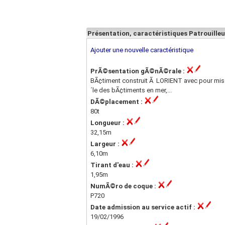
Présentation, caractéristiques Patrouil
Ajouter une nouvelle caractéristique
PrÃ©sentation gÃ©nÃ©rale :
BÃ¢timent construit Ã LORIENT avec pour missi
´le des bÃ¢timents en mer,...
DÃ©placement :
80t
Longueur :
32,15m
Largeur :
6,10m
Tirant d'eau :
1,95m
NumÃ©ro de coque :
P720
Date admission au service actif :
19/02/1996