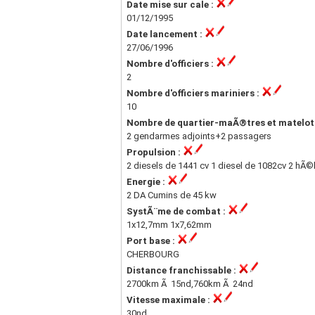
Date mise sur cale :
01/12/1995
Date lancement :
27/06/1996
Nombre d'officiers :
2
Nombre d'officiers mariniers :
10
Nombre de quartier-maÃ®tres et matelot
2 gendarmes adjoints+2 passagers
Propulsion :
2 diesels de 1441 cv 1 diesel de 1082cv 2 hÃ©
Energie :
2 DA Cumins de 45 kw
SystÃ¨me de combat :
1x12,7mm 1x7,62mm
Port base :
CHERBOURG
Distance franchissable :
2700km Ã 15nd,760km Ã 24nd
Vitesse maximale :
30nd