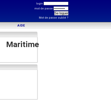
login
mot de passe
Mot de passe oublié ?
AIDE
 Maritime