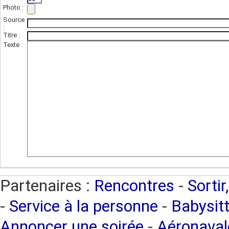
Photo :
(photo de l'unité)
Source
:
Titre :
Texte :
Partenaires :
Rencontres
-
Sortir
-
Service à la personne
-
Babysitt
Annoncer une soirée
-
Aéronaval