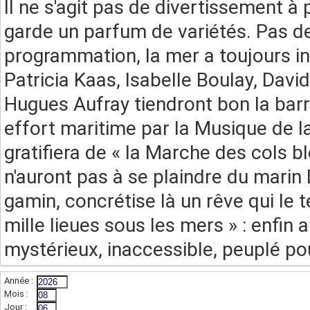
Il ne s'agit pas de divertissement à
garde un parfum de variétés. Pas d
programmation, la mer a toujours ins
Patricia Kaas, Isabelle Boulay, Davi
Hugues Aufray tiendront bon la bar
effort maritime par la Musique de la
gratifiera de « la Marche des cols b
n'auront pas à se plaindre du marin
gamin, concrétise là un rêve qui le t
mille lieues sous les mers » : enfin
mystérieux, inaccessible, peuplé po
Année :
(champs indispensable,sur 4 chiffres)
Mois :
(sur 2 chiffres)
Jour :
(sur 2 chiffres)