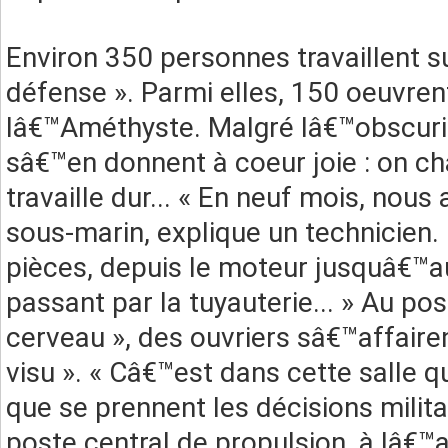
Environ 350 personnes travaillent su
défense ». Parmi elles, 150 oeuvren
lâ€™Améthyste. Malgré lâ€™obscurité
sâ€™en donnent à coeur joie : on ch
travaille dur... « En neuf mois, nou
sous-marin, explique un technicien.
pièces, depuis le moteur jusquâ€™au
passant par la tuyauterie... » Au post
cerveau », des ouvriers sâ€™affairen
visu ». « Câ€™est dans cette salle
que se prennent les décisions milita
poste central de propulsion, à lâ€™