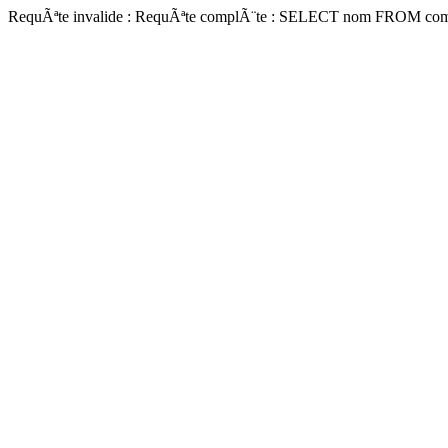
RequÃªte invalide : RequÃªte complÃ¨te : SELECT nom FROM com