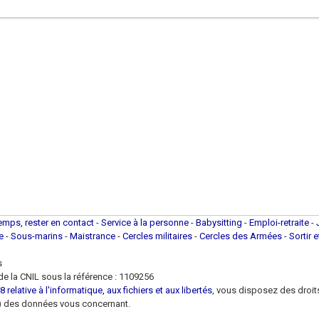
temps, rester en contact
-
Service à la personne
-
Babysitting
-
Emploi-retraite
-
ue
-
Sous-marins
-
Maistrance
-
Cercles militaires
-
Cercles des Armées
-
Sortir 
s
e la CNIL sous la référence : 1109256
 relative à l'informatique, aux fichiers et aux libertés
, vous disposez des droits 
 loi) des données vous concernant.