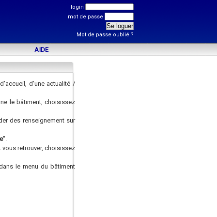
login
mot de passe
Mot de passe oublié ?
AIDE
accueil, d'une actualité /
rne le bâtiment, choisissez
nder des renseignement sur
e
".
 vous retrouver, choisissez
t dans le menu du bâtiment