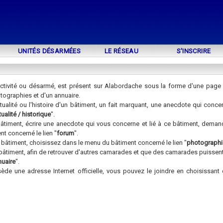
UNITÉS DÉSARMÉES
LE RÉSEAU
S'INSCRIRE
ctivité ou désarmé, est présent sur Alabordache sous la forme d'une page d'
otographies et d'un annuaire.
ualité ou l'histoire d'un bâtiment, un fait marquant, une anecdote qui conce
ualité / historique
".
âtiment, écrire une anecdote qui vous concerne et lié à ce bâtiment, dema
t concerné le lien "
forum
".
bâtiment, choisissez dans le menu du bâtiment concerné le lien "
photographi
 bâtiment, afin de retrouver d'autres camarades et que des camarades puissent
nuaire
".
sède une adresse Internet officielle, vous pouvez le joindre en choisissan