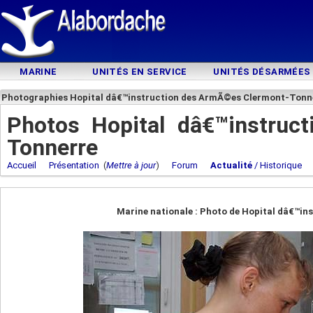
MARINE
UNITÉS EN SERVICE
UNITÉS DÉSARMÉES
Photographies Hopital dâ€™instruction des ArmÃ©es Clermont-Tonn
Photos Hopital dâ€™instruc
Tonnerre
Accueil
Présentation
(
Mettre à jour
)
Forum
Actualité
/ Historique
Marine nationale : Photo de Hopital dâ€™i