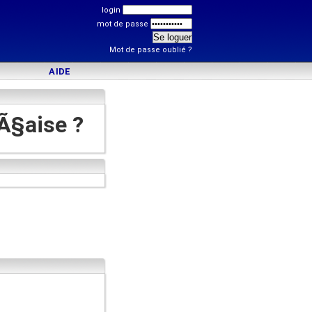
login
mot de passe
Mot de passe oublié ?
AIDE
nÃ§aise ?