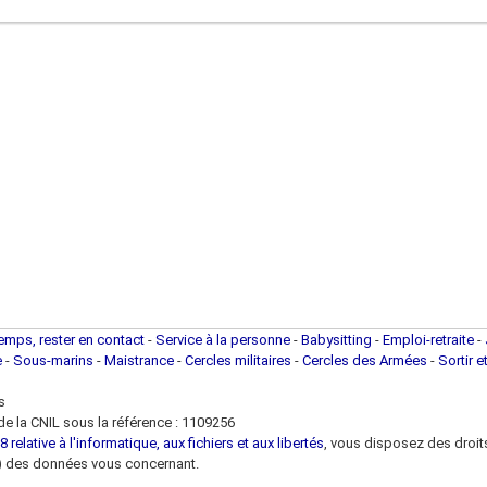
temps, rester en contact
-
Service à la personne
-
Babysitting
-
Emploi-retraite
-
e
-
Sous-marins
-
Maistrance
-
Cercles militaires
-
Cercles des Armées
-
Sortir e
s
e la CNIL sous la référence : 1109256
 relative à l'informatique, aux fichiers et aux libertés
, vous disposez des droits 
 loi) des données vous concernant.