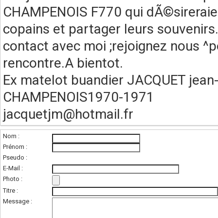
CHAMPENOIS F770 qui dÃ©sireraient
copains et partager leurs souvenir
contact avec moi ;rejoignez nous ^p
rencontre.A bientot.
Ex matelot buandier JACQUET jean
CHAMPENOIS1970-1971
jacquetjm@hotmail.fr
Nom :
Prénom :
Pseudo :
E-Mail :
Photo :
(photo de l'unité
Titre :
Message :