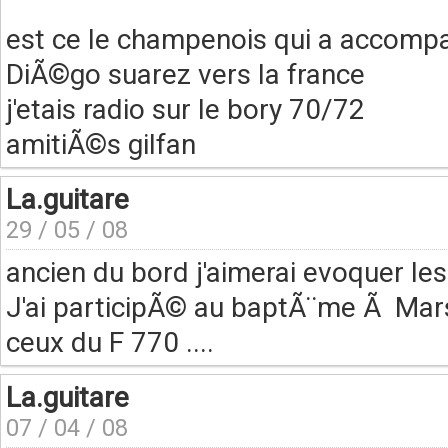
est ce le champenois qui a accom
DiÃ©go suarez vers la france
j'etais radio sur le bory 70/72
amitiÃ©s gilfan
La.guitare
29 / 05 / 08
ancien du bord j'aimerai evoquer le
J'ai participÃ© au baptÃ¨me Ã Marse
ceux du F 770 ....
La.guitare
07 / 04 / 08