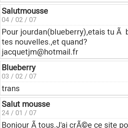
Salutmousse
04 / 02 / 07
Pour jourdan(blueberry),etais tu Ã
tes nouvelles.,et quand?
jacquetjm@hotmail.fr
Blueberry
03 / 02 / 07
trans
Salut mousse
24 / 01 / 07
Bonjour Ã tous.J'ai crÃ©e ce site p