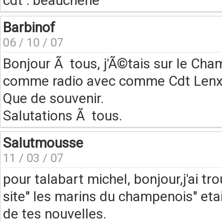
cdt : beauchene
Barbinof
06 / 10 / 07
Bonjour Ã tous, j'Ã©tais sur le C
comme radio avec comme Cdt Len
Que de souvenir.
Salutations Ã tous.
Salutmousse
11 / 03 / 07
pour talabart michel, bonjour,j'ai 
site" les marins du champenois" eta
de tes nouvelles.