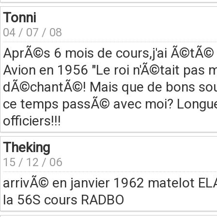
Tonni
04 / 07 / 08
AprÃ©s 6 mois de cours,j'ai Ã©tÃ
Avion en 1956 "Le roi n'Ã©tait pas mo
dÃ©chantÃ©! Mais que de bons souv
ce temps passÃ© avec moi? Longue 
officiers!!!
Theking
15 / 12 / 06
arrivÃ© en janvier 1962 matelot E
la 56S cours RADBO