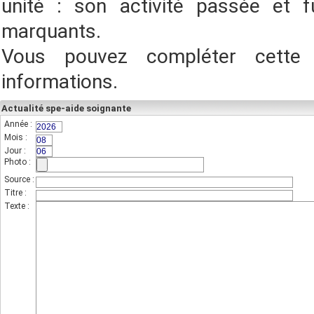
unité : son activité passée et f
marquants.
Vous pouvez compléter cette
informations.
Actualité spe-aide soignante
Année :
(champs indispensable,sur 4 chiffres)
Mois :
(sur 2 chiffres)
Jour :
(sur 2 chiffres)
Photo :
(photo de l'unité)
Source :
Titre :
Texte :