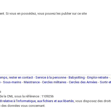
nt. Si vous en possédez, vous pouvez les publier sur ce site
temps, rester en contact
-
Service à la personne
-
Babysitting
-
Emploi-retraite
-
e
-
Sous-marins
-
Maistrance
-
Cercles militaires
-
Cercles des Armées
-
Sortir e
s
e la CNIL sous la référence : 1109256
 relative à l'informatique, aux fichiers et aux libertés
, vous disposez des droits 
 loi) des données vous concernant.