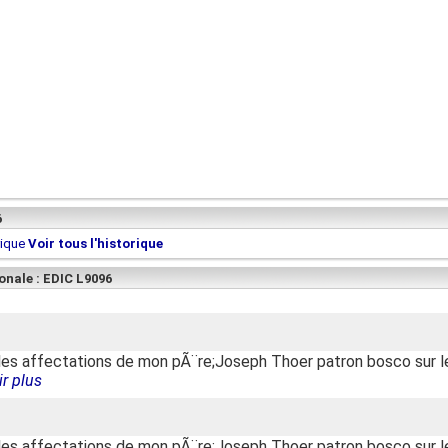
6
rique
Voir tous l'historique
onale : EDIC L9096
r les affectations de mon pÃ¨re;Joseph Thoer patron bosco sur 
r plus
r les affectations de mon pÃ¨re;Joseph Thoer patron bosco sur 