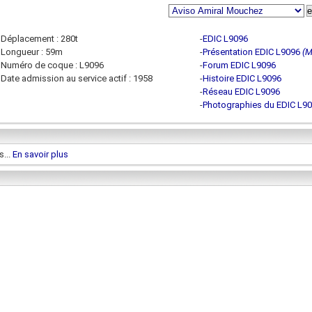
Déplacement : 280t
-
EDIC L9096
Longueur : 59m
-
Présentation EDIC L9096
(M
Numéro de coque : L9096
-
Forum EDIC L9096
Date admission au service actif : 1958
-
Histoire EDIC L9096
-
Réseau EDIC L9096
-
Photographies du EDIC L9
:
s...
En savoir plus