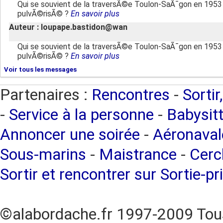
Qui se souvient de la traversÃ©e Toulon-SaÃ¯gon en 1953 
pulvÃ©risÃ© ?
En savoir plus
Auteur : loupape.bastidon@wan
Qui se souvient de la traversÃ©e Toulon-SaÃ¯gon en 1953 
pulvÃ©risÃ© ?
En savoir plus
Voir tous les messages
Partenaires :
Rencontres
-
Sortir
-
Service à la personne
-
Babysitt
Annoncer une soirée
-
Aéronaval
Sous-marins
-
Maistrance
-
Cercl
Sortir et rencontrer sur Sortie-pr
©alabordache.fr 1997-2009 Tous