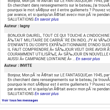
Bonjour, Mon pÃ¨re Ã©tait sur LE FANTASQUE,en 1945, parti 
En cherchant dans renseignements sur le bateau, j'ai trouvÃ
pourquoi le mot sÃ©jour est il entre guillemets ? Pouvez 
par avance, et si quelqu'un Ã©tait avecv mon pÃ¨re pend
SALUTATIONS
En savoir plus
Auteur : lagny
BONJOUR DAUREL, TOUT CE QUI TOUCHE A L'INDOCH
Ã‰TAIT MILITAIRE DE CARRIÃˆRE EN INDO, J'Y AI V
D'ENFANTS DU CORPS EXPÃ‰DITIONNAIRE D'INDO SUIS
IL FAUT COMPRENDRE Â« SÃ‰JOUR VEUT DIRE AVOIR 
COURAMMENT UTILISÃ‰E, Â« SÃ‰JOUR EN NOUVELLE CAL
AUSSI Â« CAMPAGNE LOINTAINE Â» ...
En savoir plus
Auteur : INVITE
Bonjour, Mon pÃ¨re Ã©tait sur LE FANTASQUE,en 1945, parti 
En cherchant dans renseignements sur le bateau, j'ai trouvÃ
pourquoi le mot sÃ©jour est il entre guillemets ? Pouvez 
par avance, et si quelqu'un Ã©tait avecv mon pÃ¨re pend
SALUTATIONS
En savoir plus
Voir tous les messages