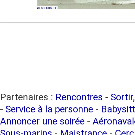
Partenaires :
Rencontres
-
Sortir
-
Service à la personne
-
Babysitt
Annoncer une soirée
-
Aéronaval
Sous-marins
-
Maistrance
-
Cercl