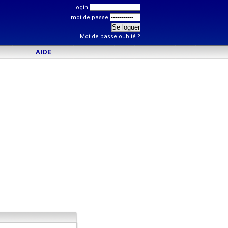
login
mot de passe
Mot de passe oublié ?
AIDE