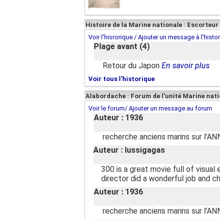
Histoire de la Marine nationale : Escorteu
Voir l'hisrorique / Ajouter un message à l'histo
Plage avant (4)
Retour du Japon
En savoir plus
Voir tous l'historique
Alabordache : Forum de l'unité Marine nat
Voir le forum/ Ajouter un message au forum
Auteur : 1936
recherche anciens marins sur l
Auteur : lussigagas
300 is a great movie full of visua
director did a wonderful job and ch
Auteur : 1936
recherche anciens marins sur l