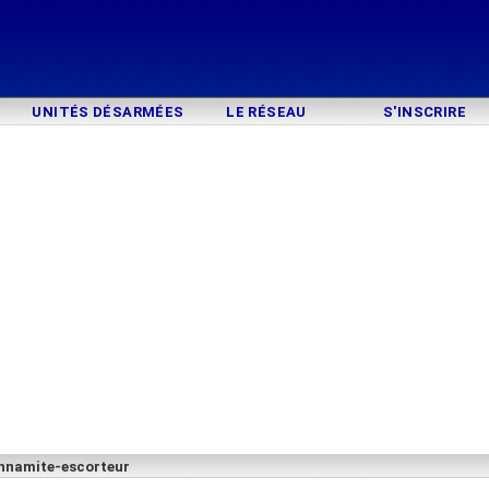
UNITÉS DÉSARMÉES
LE RÉSEAU
S'INSCRIRE
annamite-escorteur