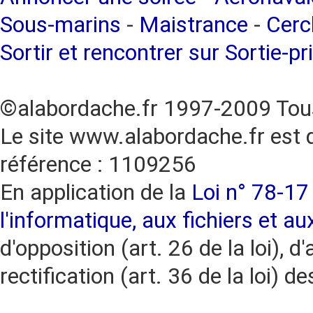
Sous-marins
-
Maistrance
-
Cercl
Sortir et rencontrer sur Sortie-pr
©alabordache.fr 1997-2009 Tous
Le site www.alabordache.fr est 
référence : 1109256
En application de la
Loi n° 78-17 
l'informatique, aux fichiers et au
d'opposition (art. 26 de la loi), d'
rectification (art. 36 de la loi)