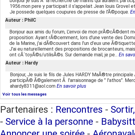
bonjour je suis Ã la recherche de marins qui auraient parti
1956.mon pere y participait il s'appelait Jean louis Grove
Je possede quelques coupures de presse de l'Ã©poque.
En
Auteur : PhilC
Bonjour aux amis du forum, L'envoi de mon prÃ©cÃ©dent
proposition: Ayant rÃ©cemment, lors d'une vente des Dom
de la Marine, j'ai dÃ©couvert dans l'un d'eux une Ã©tiquette
J'ai eu naturellement des propositions de brocanteurs, mai
ont cÃ´toyÃ©s/utilisÃ©s. Sur demande mail, je pe...
En savo
Auteur : Hardy
Bonjour, Je suis le fils de Jules HARDY MaÃ®tre principa
participÃ© Ã©galement Ã l'arraisonnage de " l'athos". Mer
ahardy8311@aol.com
En savoir plus
Voir tous les messages
Partenaires :
Rencontres
-
Sortir
-
Service à la personne
-
Babysitt
Annoncer une soirée
-
Aéronaval