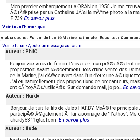
Mon premier embarquement a ORAN en 1956 Je me trouvais a
Ã©tÃ© prise par un Cathalina JÂ´ai la mÃªme photo a la m
F 739
En savoir plus
Voir tous l'historique
Alabordache : Forum de l'unité Marine nationale : Escorteur Comma
Voir le forum/ Ajouter un message au forum
Auteur : PhilC
Bonjour aux amis du forum, L'envoi de mon prÃ©cÃ©dent
proposition: Ayant rÃ©cemment, lors d'une vente des Dom
de la Marine, j'ai dÃ©couvert dans l'un d'eux une Ã©tiquette
J'ai eu naturellement des propositions de brocanteurs, mai
ont cÃ´toyÃ©s/utilisÃ©s. Sur demande mail, je pe...
En savo
Auteur : Hardy
Bonjour, Je suis le fils de Jules HARDY MaÃ®tre principa
participÃ© Ã©galement Ã l'arraisonnage de " l'athos". Mer
ahardy8311@aol.com
En savoir plus
Auteur : fisde