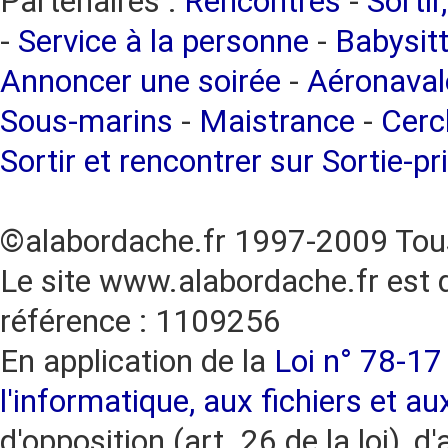
Partenaires :
Rencontres
-
Sortir
-
Service à la personne
-
Babysitt
Annoncer une soirée
-
Aéronaval
Sous-marins
-
Maistrance
-
Cercl
Sortir et rencontrer sur Sortie-pr
©alabordache.fr 1997-2009 Tous
Le site www.alabordache.fr est 
référence : 1109256
En application de la
Loi n° 78-17 
l'informatique, aux fichiers et au
d'opposition (art. 26 de la loi), d'