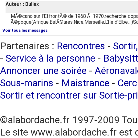
Auteur : Bullex
MÃ©cano sur l'EffrontÃ© de 1968 Ã 1970,recherche copa
Ã©poque(Afrique,BalÃ©ares,Nice,Marseille,L'Ile d'Elbe,...)S
Voir tous les messages
Partenaires :
Rencontres
-
Sortir
-
Service à la personne
-
Babysitt
Annoncer une soirée
-
Aéronaval
Sous-marins
-
Maistrance
-
Cercl
Sortir et rencontrer sur Sortie-pr
©alabordache.fr 1997-2009 Tous
Le site www.alabordache.fr est 