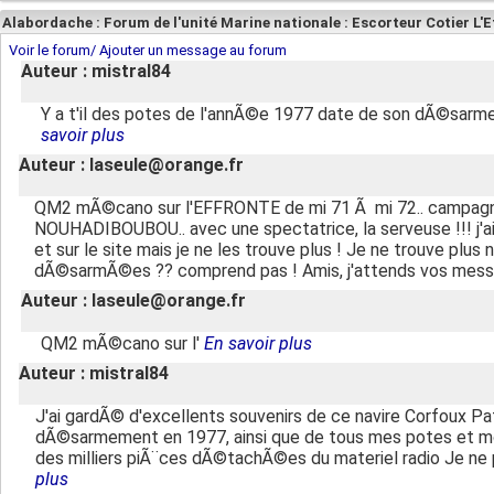
Alabordache : Forum de l'unité Marine nationale : Escorteur Cotier L'
Voir le forum/ Ajouter un message au forum
Auteur : mistral84
Y a t'il des potes de l'annÃ©e 1977 date de son dÃ©sa
savoir plus
Auteur : laseule@orange.fr
QM2 mÃ©cano sur l'EFFRONTE de mi 71 Ã mi 72.. campagne af
NOUHADIBOUBOU.. avec une spectatrice, la serveuse !!! j'ai
et sur le site mais je ne les trouve plus ! Je ne trouve plus
dÃ©sarmÃ©es ?? comprend pas ! Amis, j'attends vos mes
Auteur : laseule@orange.fr
QM2 mÃ©cano sur l'
En savoir plus
Auteur : mistral84
J'ai gardÃ© d'excellents souvenirs de ce navire Corfoux Pat
dÃ©sarmement en 1977, ainsi que de tous mes potes et mon c
des milliers piÃ¨ces dÃ©tachÃ©es du materiel radio Je 
plus