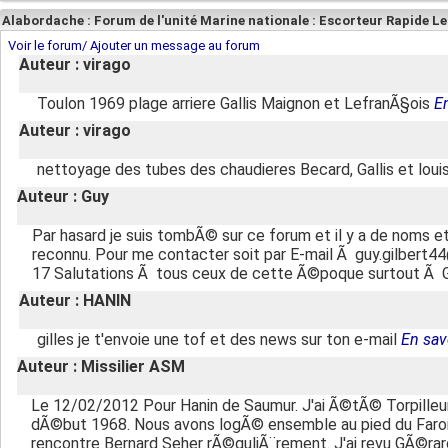
Alabordache : Forum de l'unité Marine nationale : Escorteur Rapide L
Voir le forum/ Ajouter un message au forum
Auteur : virago
Toulon 1969 plage arriere Gallis Maignon et LefranÃ§ois
En
Auteur : virago
nettoyage des tubes des chaudieres Becard, Gallis et loui
Auteur : Guy
Par hasard je suis tombÃ© sur ce forum et il y a de noms e
reconnu. Pour me contacter soit par E-mail Ã guy.gilbert44
17 Salutations Ã tous ceux de cette Ã©poque surtout Ã 
Auteur : HANIN
gilles je t'envoie une tof et des news sur ton e-mail
En sav
Auteur : Missilier ASM
Le 12/02/2012 Pour Hanin de Saumur. J'ai Ã©tÃ© Torpilleu
dÃ©but 1968. Nous avons logÃ© ensemble au pied du Faron e
rencontre Bernard Seher rÃ©guliÃ¨rement. J'ai revu GÃ©rard