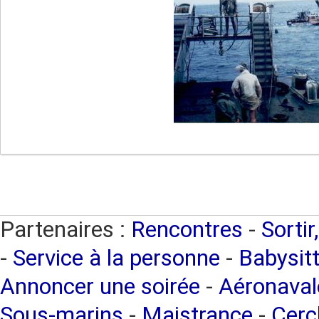
Partenaires :
Rencontres
-
Sortir
-
Service à la personne
-
Babysitt
Annoncer une soirée
-
Aéronaval
Sous-marins
-
Maistrance
-
Cercl