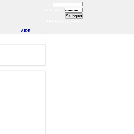
login
mot de passe
Mot de passe oublié ?
AIDE
)