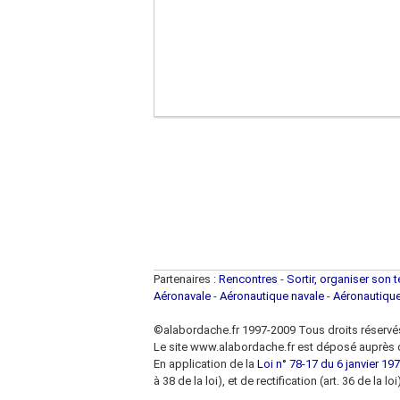
Partenaires :
Rencontres
-
Sortir, organiser son 
Aéronavale
-
Aéronautique navale
-
Aéronautiqu
©alabordache.fr 1997-2009 Tous droits réservé
Le site www.alabordache.fr est déposé auprès d
En application de la
Loi n° 78-17 du 6 janvier 1978
à 38 de la loi), et de rectification (art. 36 de la