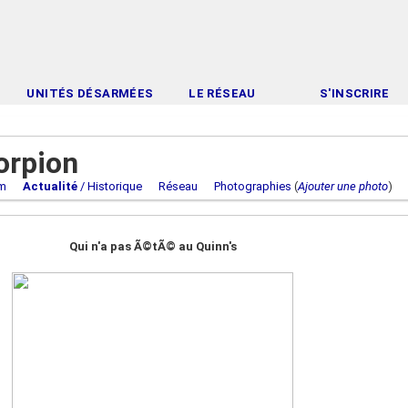
UNITÉS DÉSARMÉES
LE RÉSEAU
S'INSCRIRE
orpion
m
Actualité
/ Historique
Réseau
Photographies
(
Ajouter une photo
Qui n'a pas Ã©tÃ© au Quinn's