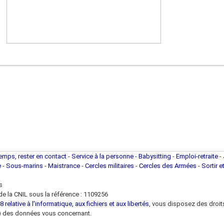
temps, rester en contact
-
Service à la personne
-
Babysitting
-
Emploi-retraite
-
e
-
Sous-marins
-
Maistrance
-
Cercles militaires
-
Cercles des Armées
-
Sortir e
s
e la CNIL sous la référence : 1109256
 relative à l'informatique, aux fichiers et aux libertés
, vous disposez des droits 
 loi) des données vous concernant.