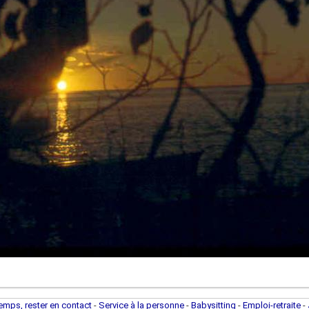
temps, rester en contact
-
Service à la personne
-
Babysitting
-
Emploi-retraite
-