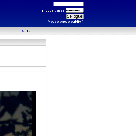
login
mot de passe
Mot de passe oublié ?
AIDE
)