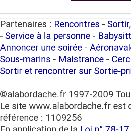
Partenaires :
Rencontres
-
Sortir
-
Service à la personne
-
Babysitt
Annoncer une soirée
-
Aéronaval
Sous-marins
-
Maistrance
-
Cercl
Sortir et rencontrer sur Sortie-pr
©alabordache.fr 1997-2009 Tous
Le site www.alabordache.fr est 
référence : 1109256
En application de la
Loi n° 78-17 