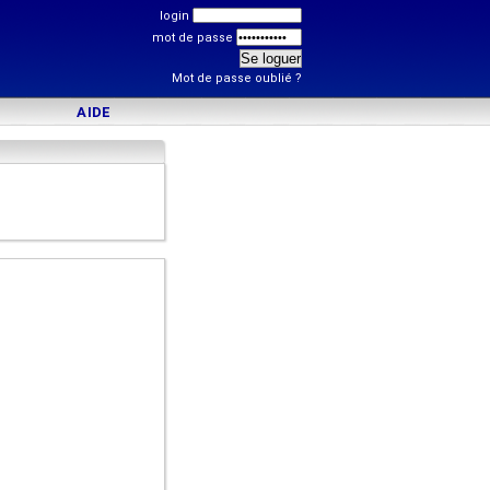
login
mot de passe
Mot de passe oublié ?
AIDE
)