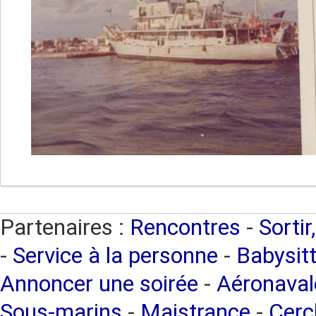
Partenaires :
Rencontres
-
Sortir
-
Service à la personne
-
Babysitt
Annoncer une soirée
-
Aéronaval
Sous-marins
-
Maistrance
-
Cercl