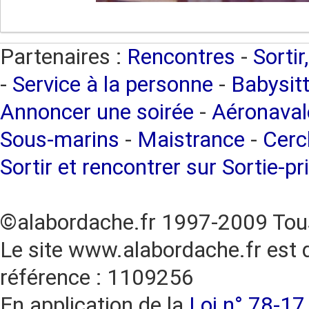
Partenaires :
Rencontres
-
Sortir
-
Service à la personne
-
Babysitt
Annoncer une soirée
-
Aéronaval
Sous-marins
-
Maistrance
-
Cercl
Sortir et rencontrer sur Sortie-pr
©alabordache.fr 1997-2009 Tous
Le site www.alabordache.fr est 
référence : 1109256
En application de la
Loi n° 78-17 