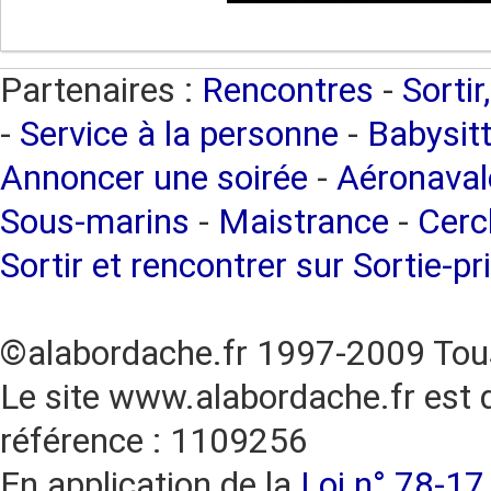
Partenaires :
Rencontres
-
Sortir
-
Service à la personne
-
Babysitt
Annoncer une soirée
-
Aéronaval
Sous-marins
-
Maistrance
-
Cercl
Sortir et rencontrer sur Sortie-pr
©alabordache.fr 1997-2009 Tous
Le site www.alabordache.fr est 
référence : 1109256
En application de la
Loi n° 78-17 