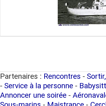
Partenaires :
Rencontres
-
Sortir
-
Service à la personne
-
Babysitt
Annoncer une soirée
-
Aéronaval
Sous-marins
-
Maistrance
-
Cercl