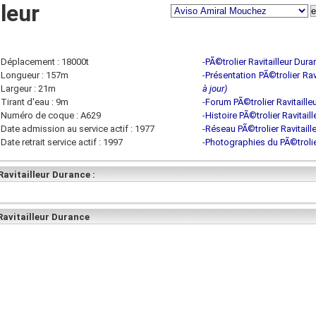
leur
Déplacement : 18000t
-
PÃ©trolier Ravitailleur Dur
Longueur : 157m
-
Présentation PÃ©trolier Rav
Largeur : 21m
à jour)
Tirant d'eau : 9m
-
Forum PÃ©trolier Ravitaille
Numéro de coque : A629
-
Histoire PÃ©trolier Ravitail
Date admission au service actif : 1977
-
Réseau PÃ©trolier Ravitaill
Date retrait service actif : 1997
-
Photographies du PÃ©trolie
avitailleur Durance :
Ravitailleur Durance