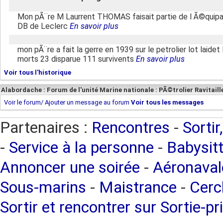
Mon pÃ¨re M Laurrent THOMAS faisait partie de l Ã©quipage
DB de Leclerc
En savoir plus
mon pÃ¨re a fait la gerre en 1939 sur le petrolier lot laid
morts 23 disparue 111 survivents
En savoir plus
Voir tous l'historique
Alabordache : Forum de l'unité Marine nationale : PÃ©trolier Ravitaill
Voir le forum/ Ajouter un message au forum
Voir tous les messages
Partenaires :
Rencontres
-
Sortir
-
Service à la personne
-
Babysitt
Annoncer une soirée
-
Aéronaval
Sous-marins
-
Maistrance
-
Cercl
Sortir et rencontrer sur Sortie-pr