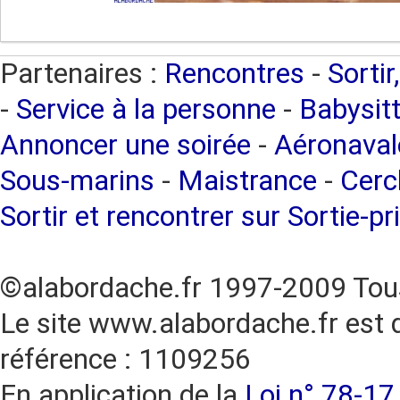
Partenaires :
Rencontres
-
Sortir
-
Service à la personne
-
Babysitt
Annoncer une soirée
-
Aéronaval
Sous-marins
-
Maistrance
-
Cercl
Sortir et rencontrer sur Sortie-pr
©alabordache.fr 1997-2009 Tous
Le site www.alabordache.fr est 
référence : 1109256
En application de la
Loi n° 78-17 