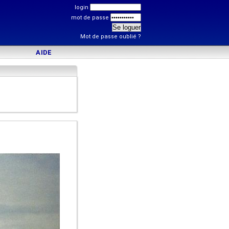
login
mot de passe
Mot de passe oublié ?
AIDE
)