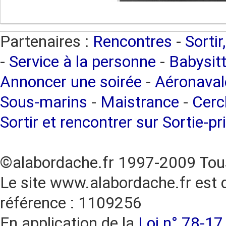
Partenaires :
Rencontres
-
Sortir
-
Service à la personne
-
Babysitt
Annoncer une soirée
-
Aéronaval
Sous-marins
-
Maistrance
-
Cercl
Sortir et rencontrer sur Sortie-pr
©alabordache.fr 1997-2009 Tous
Le site www.alabordache.fr est 
référence : 1109256
En application de la
Loi n° 78-17 