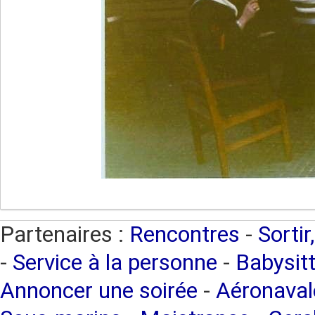
Partenaires :
Rencontres
-
Sortir
-
Service à la personne
-
Babysitt
Annoncer une soirée
-
Aéronaval