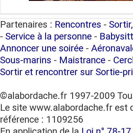
Partenaires :
Rencontres
-
Sortir
-
Service à la personne
-
Babysitt
Annoncer une soirée
-
Aéronaval
Sous-marins
-
Maistrance
-
Cercl
Sortir et rencontrer sur Sortie-pr
©alabordache.fr 1997-2009 Tous
Le site www.alabordache.fr est 
référence : 1109256
En application de la
Loi n° 78-17 