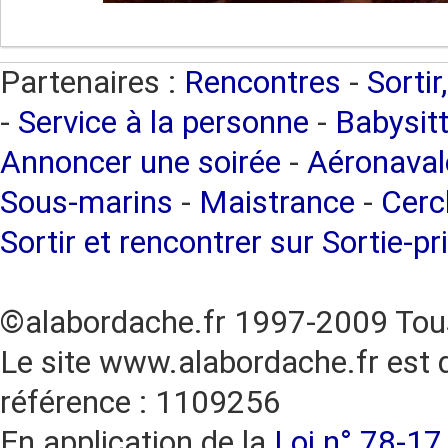
Partenaires :
Rencontres
-
Sortir
-
Service à la personne
-
Babysitt
Annoncer une soirée
-
Aéronaval
Sous-marins
-
Maistrance
-
Cercl
Sortir et rencontrer sur Sortie-pr
©alabordache.fr 1997-2009 Tous
Le site www.alabordache.fr est 
référence : 1109256
En application de la
Loi n° 78-17 