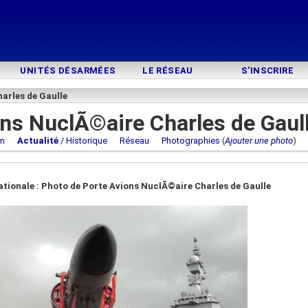
UNITÉS DÉSARMÉES
LE RÉSEAU
S'INSCRIRE
arles de Gaulle
ns NuclÃ©aire Charles de Gaul
m
Actualité
/ Historique
Réseau
Photographies
(
Ajouter une photo
ationale : Photo de Porte Avions NuclÃ©aire Charles de Gaulle