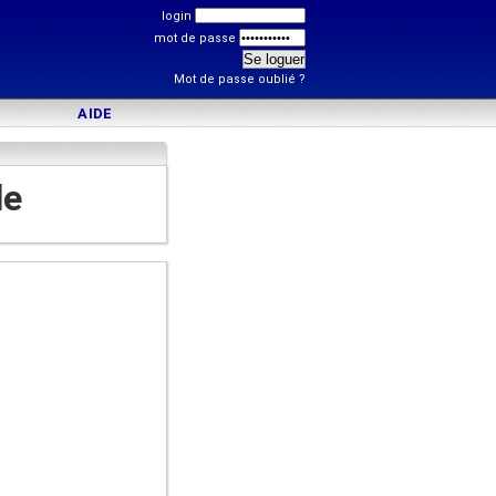
login
mot de passe
Mot de passe oublié ?
AIDE
le
)