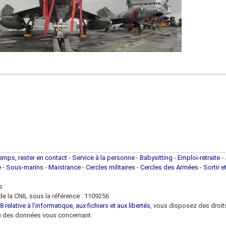
temps, rester en contact
-
Service à la personne
-
Babysitting
-
Emploi-retraite
-
e
-
Sous-marins
-
Maistrance
-
Cercles militaires
-
Cercles des Armées
-
Sortir e
s
e la CNIL sous la référence : 1109256
 relative à l'informatique, aux fichiers et aux libertés
, vous disposez des droits 
 loi) des données vous concernant.