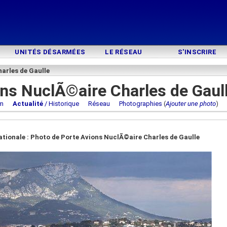
UNITÉS DÉSARMÉES
LE RÉSEAU
S'INSCRIRE
arles de Gaulle
ns NuclÃ©aire Charles de Gaul
m
Actualité
/ Historique
Réseau
Photographies
(
Ajouter une photo
ationale : Photo de Porte Avions NuclÃ©aire Charles de Gaulle