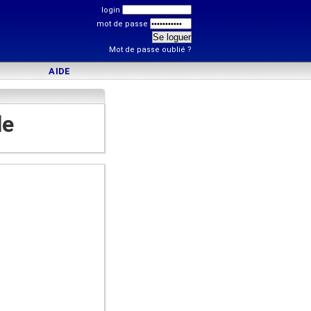
login
mot de passe
Mot de passe oublié ?
AIDE
le
)