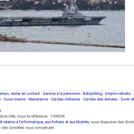
temps, rester en contact
-
Service à la personne
-
Babysitting
-
Emploi-retraite
-
e
-
Sous-marins
-
Maistrance
-
Cercles militaires
-
Cercles des Armées
-
Sortir e
s
e la CNIL sous la référence : 1109256
 relative à l'informatique, aux fichiers et aux libertés
, vous disposez des droits 
 loi) des données vous concernant.