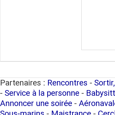
Partenaires :
Rencontres
-
Sortir
-
Service à la personne
-
Babysitt
Annoncer une soirée
-
Aéronaval
Sous-marins
-
Maistrance
-
Cercl