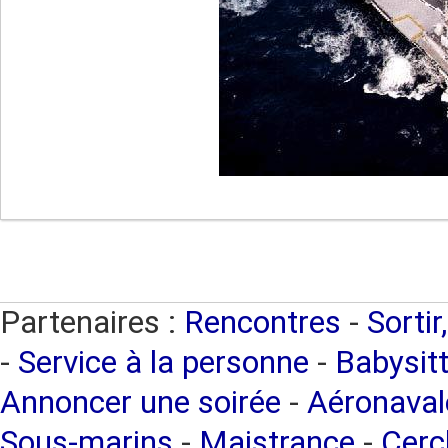
Partenaires :
Rencontres
-
Sortir
-
Service à la personne
-
Babysitt
Annoncer une soirée
-
Aéronaval
Sous-marins
-
Maistrance
-
Cercl