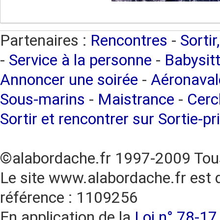
Partenaires :
Rencontres
-
Sortir
-
Service à la personne
-
Babysitt
Annoncer une soirée
-
Aéronaval
Sous-marins
-
Maistrance
-
Cercl
Sortir et rencontrer sur Sortie-pr
©alabordache.fr 1997-2009 Tous
Le site www.alabordache.fr est 
référence : 1109256
En application de la
Loi n° 78-17 