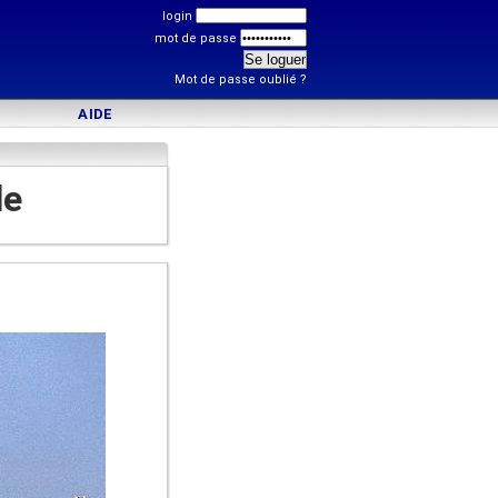
login
mot de passe
Mot de passe oublié ?
AIDE
le
)