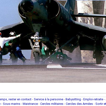
temps, rester en contact
-
Service à la personne
-
Babysitting
-
Emploi-retraite
-
e
-
Sous-marins
-
Maistrance
-
Cercles militaires
-
Cercles des Armées
-
Sortir e