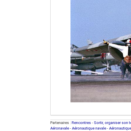
Partenaires :
Rencontres
-
Sortir, organiser son 
Aéronavale
-
Aéronautique navale
-
Aéronautiqu