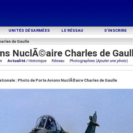
UNITÉS DÉSARMÉES
LE RÉSEAU
S'INSCRIRE
arles de Gaulle
ns NuclÃ©aire Charles de Gaul
m
Actualité
/ Historique
Réseau
Photographies
(
Ajouter une photo
ationale : Photo de Porte Avions NuclÃ©aire Charles de Gaulle