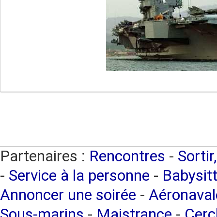
Partenaires :
Rencontres
-
Sortir
-
Service à la personne
-
Babysitt
Annoncer une soirée
-
Aéronaval
Sous-marins
-
Maistrance
-
Cercl