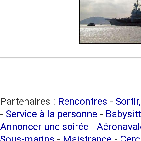
Partenaires :
Rencontres
-
Sortir
-
Service à la personne
-
Babysitt
Annoncer une soirée
-
Aéronaval
Sous-marins
-
Maistrance
-
Cercl