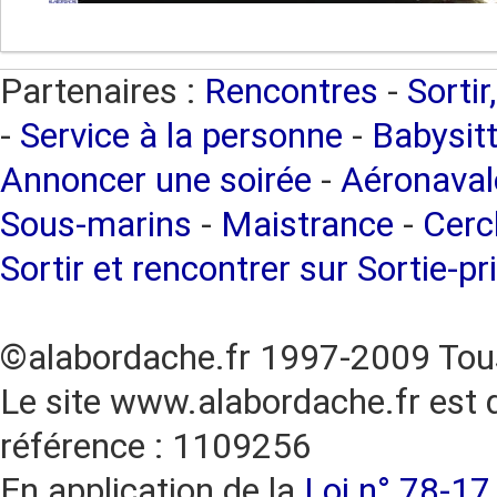
Partenaires :
Rencontres
-
Sortir
-
Service à la personne
-
Babysitt
Annoncer une soirée
-
Aéronaval
Sous-marins
-
Maistrance
-
Cercl
Sortir et rencontrer sur Sortie-pr
©alabordache.fr 1997-2009 Tous
Le site www.alabordache.fr est 
référence : 1109256
En application de la
Loi n° 78-17 