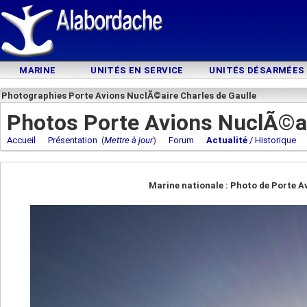
MARINE
UNITÉS EN SERVICE
UNITÉS DÉSARMÉES
Photographies Porte Avions NuclÃ©aire Charles de Gaulle
Photos Porte Avions NuclÃ©ai
Accueil
Présentation
(
Mettre à jour
)
Forum
Actualité
/ Historique
Marine nationale : Photo de Porte A