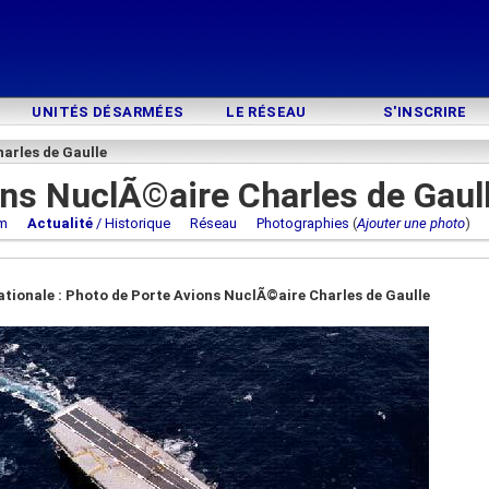
UNITÉS DÉSARMÉES
LE RÉSEAU
S'INSCRIRE
arles de Gaulle
ns NuclÃ©aire Charles de Gaul
m
Actualité
/ Historique
Réseau
Photographies
(
Ajouter une photo
ationale : Photo de Porte Avions NuclÃ©aire Charles de Gaulle