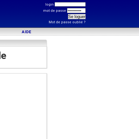
login
mot de passe
Mot de passe oublié ?
AIDE
le
)