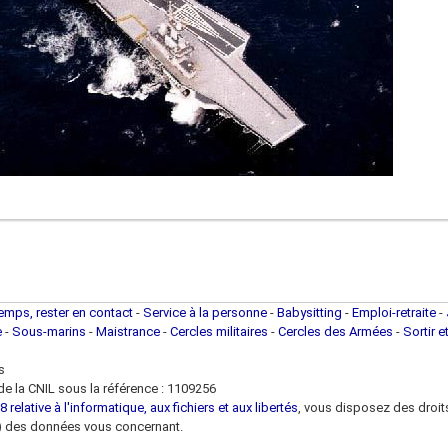
temps, rester en contact
-
Service à la personne
-
Babysitting
-
Emploi-retraite
-
e
-
Sous-marins
-
Maistrance
-
Cercles militaires
-
Cercles des Armées
-
Sortir e
s
e la CNIL sous la référence : 1109256
 relative à l'informatique, aux fichiers et aux libertés
, vous disposez des droits 
 loi) des données vous concernant.